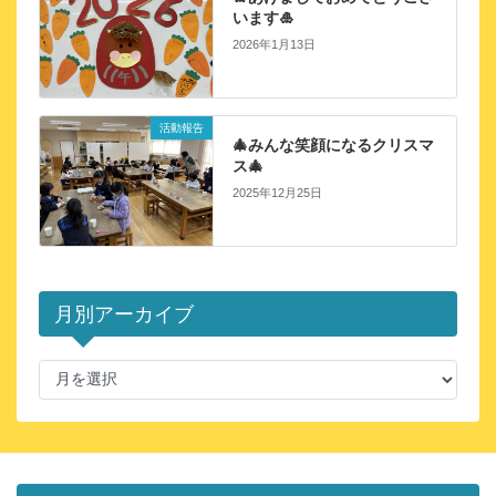
います🎍
2026年1月13日
活動報告
🎄みんな笑顔になるクリスマ
ス🎄
2025年12月25日
月別アーカイブ
月
別
ア
ー
カ
イ