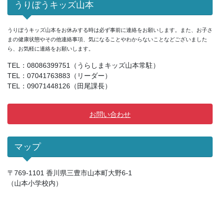
うりぼうキッズ山本
ブ
うりぼうキッズ山本をお休みする時は必ず事前に連絡をお願いします。また、お子さ
まの健康状態やその他連絡事項、気になることやわからないことなどございました
ら、お気軽に連絡をお願いします。
TEL：08086399751（うらしまキッズ山本常駐）
TEL：07041763883（リーダー）
TEL：09071448126（田尾課長）
お問い合わせ
マップ
〒769-1101 香川県三豊市山本町大野6-1
（山本小学校内）