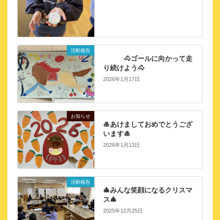
活動報告
🐴ゴールに向かって走
り続けよう🐴
2026年1月17日
お知らせ
🎍あけましておめでとうござ
います🎍
2026年1月13日
活動報告
🎄みんな笑顔になるクリスマ
ス🎄
2025年12月25日