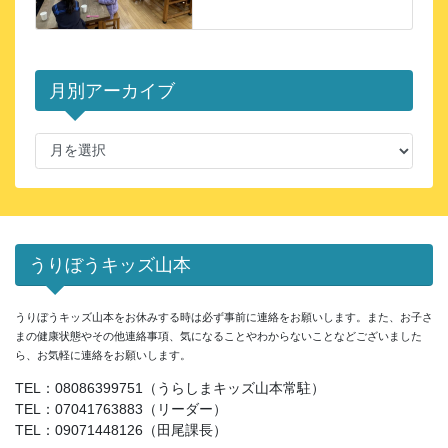
月別アーカイブ
月
別
ア
ー
カ
イ
うりぼうキッズ山本
ブ
うりぼうキッズ山本をお休みする時は必ず事前に連絡をお願いします。また、お子さ
まの健康状態やその他連絡事項、気になることやわからないことなどございました
ら、お気軽に連絡をお願いします。
TEL：08086399751（うらしまキッズ山本常駐）
TEL：07041763883（リーダー）
TEL：09071448126（田尾課長）