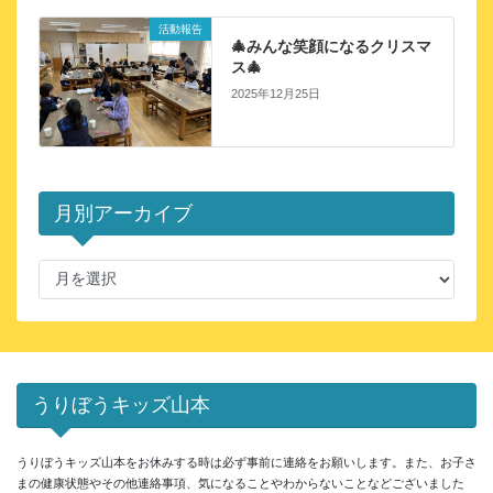
活動報告
🎄みんな笑顔になるクリスマ
ス🎄
2025年12月25日
月別アーカイブ
月
別
ア
ー
カ
イ
うりぼうキッズ山本
ブ
うりぼうキッズ山本をお休みする時は必ず事前に連絡をお願いします。また、お子さ
まの健康状態やその他連絡事項、気になることやわからないことなどございました