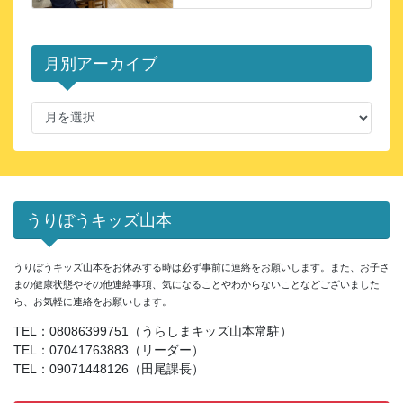
月別アーカイブ
月
別
ア
ー
カ
イ
うりぼうキッズ山本
ブ
うりぼうキッズ山本をお休みする時は必ず事前に連絡をお願いします。また、お子さ
まの健康状態やその他連絡事項、気になることやわからないことなどございました
ら、お気軽に連絡をお願いします。
TEL：08086399751（うらしまキッズ山本常駐）
TEL：07041763883（リーダー）
TEL：09071448126（田尾課長）