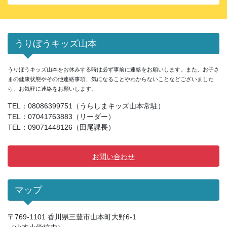
ア
ー
カ
イ
うりぼうキッズ山本
ブ
うりぼうキッズ山本をお休みする時は必ず事前に連絡をお願いします。また、お子さ
まの健康状態やその他連絡事項、気になることやわからないことなどございました
ら、お気軽に連絡をお願いします。
TEL：08086399751（うらしまキッズ山本常駐）
TEL：07041763883（リーダー）
TEL：09071448126（田尾課長）
お問い合わせ
マップ
〒769-1101 香川県三豊市山本町大野6-1