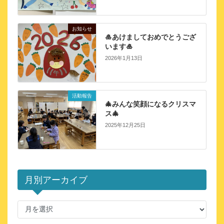
お知らせ
🎍あけましておめでとうござ
います🎍
2026年1月13日
活動報告
🎄みんな笑顔になるクリスマ
ス🎄
2025年12月25日
月別アーカイブ
月
別