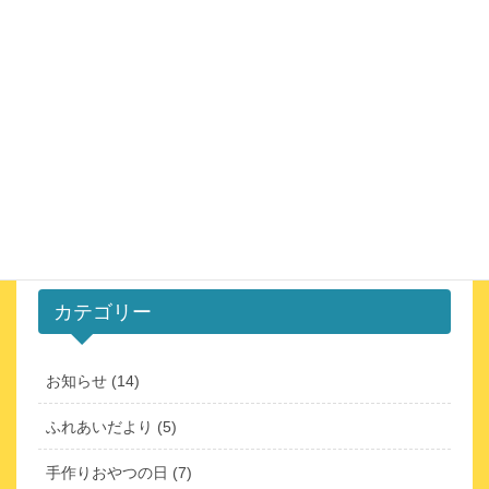
希望カレーの日
2020年8月11日
ページを見る
投
ペ
ペ
ペ
ペ
ペ
«
1
…
12
13
14
15
»
稿
ー
ー
ー
ー
ー
ジ
ジ
ジ
ジ
ジ
の
ペ
カテゴリー
ー
ジ
送
お知らせ (14)
り
ふれあいだより (5)
手作りおやつの日 (7)