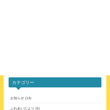
普通救命講習会
2023年7月5日
ページを見る
投
ペ
ペ
ペ
ペ
ペ
«
1
…
9
10
11
12
»
稿
ー
ー
ー
ー
ー
ジ
ジ
ジ
ジ
ジ
の
ペ
カテゴリー
ー
ジ
送
お知らせ (14)
り
ふれあいだより (5)