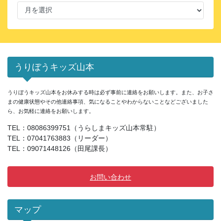
月
別
ア
ー
カ
イ
うりぼうキッズ山本
ブ
うりぼうキッズ山本をお休みする時は必ず事前に連絡をお願いします。また、お子さ
まの健康状態やその他連絡事項、気になることやわからないことなどございました
ら、お気軽に連絡をお願いします。
TEL：08086399751（うらしまキッズ山本常駐）
TEL：07041763883（リーダー）
TEL：09071448126（田尾課長）
お問い合わせ
マップ