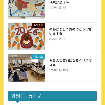
り続けよう🐴
2026年1月17日
お知らせ
🎍あけましておめでとうござ
います🎍
2026年1月13日
活動報告
🎄みんな笑顔になるクリスマ
ス🎄
2025年12月25日
月別アーカイブ